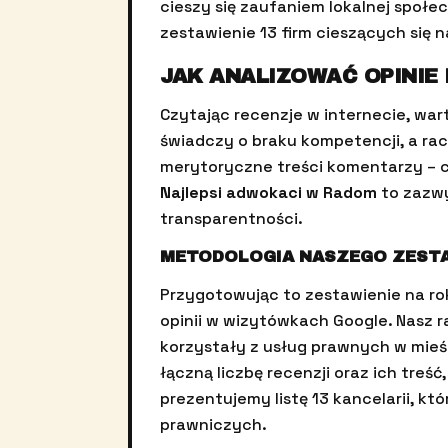
cieszy się zaufaniem lokalnej społ
zestawienie 13 firm cieszących się
JAK ANALIZOWAĆ OPINIE 
Czytając recenzje w internecie, wa
świadczy o braku kompetencji, a ra
merytoryczne treści komentarzy – 
Najlepsi adwokaci w Radom
to zazwy
transparentności.
METODOLOGIA NASZEGO ZESTA
Przygotowując to zestawienie na ro
opinii w wizytówkach Google. Nasz r
korzystały z usług prawnych w mieś
łączną liczbę recenzji oraz ich tre
prezentujemy listę 13 kancelarii, kt
prawniczych.