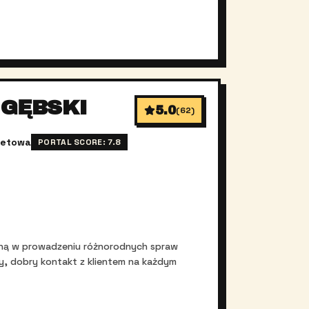
GĘBSKI
5.0
(
62
)
netowa
PORTAL SCORE:
7.8
czną w prowadzeniu różnorodnych spraw
y, dobry kontakt z klientem na każdym