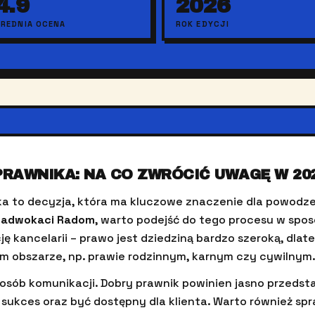
4.9
2026
ŚREDNIA OCENA
ROK EDYCJI
RAWNIKA: NA CO ZWRÓCIĆ UWAGĘ W 20
a to decyzja, która ma kluczowe znaczenie dla powodze
ę
adwokaci Radom
, warto podejść do tego procesu w spo
ę kancelarii – prawo jest dziedziną bardzo szeroką, dlat
m obszarze, np. prawie rodzinnym, karnym czy cywilnym
osób komunikacji. Dobry prawnik powinien jasno przedst
sukces oraz być dostępny dla klienta. Warto również sp