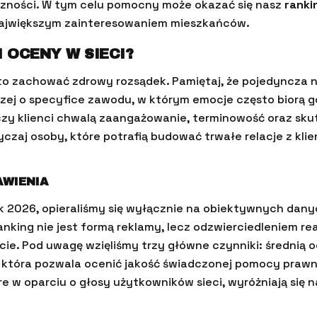
eczności. W tym celu pomocny może okazać się nasz
ranki
 największym zainteresowaniem mieszkańców.
I OCENY W SIECI?
rto zachować zdrowy rozsądek. Pamiętaj, że pojedyncza 
czej o specyfice zawodu, w którym emocje często biorą g
czy klienci chwalą zaangażowanie, terminowość oraz sk
czaj osoby, które potrafią budować trwałe relacje z klie
WIENIA
k 2026, opieraliśmy się wyłącznie na obiektywnych dan
anking nie jest formą reklamy, lecz odzwierciedleniem r
cie. Pod uwagę wzięliśmy trzy główne czynniki: średnią 
ść, która pozwala ocenić jakość świadczonej pomocy prawn
óre w oparciu o głosy użytkowników sieci, wyróżniają się n