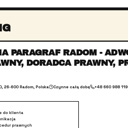
NG
A PARAGRAF RADOM - ADW
WNY, DORADCA PRAWNY, P
0, 26-600 Radom, Polska
Czynne całą dobę
+48 660 988 119
e do klienta
unikacja
ocedur prawnych