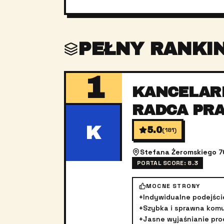
PEŁNY RANKI
1
KANCELARI
RADCA PRA
K
5.0
(
181
)
Stefana Żeromskiego 7
PORTAL SCORE:
8.3
MOCNE STRONY
+
Indywidualne podejści
+
Szybka i sprawna kom
+
Jasne wyjaśnianie pr