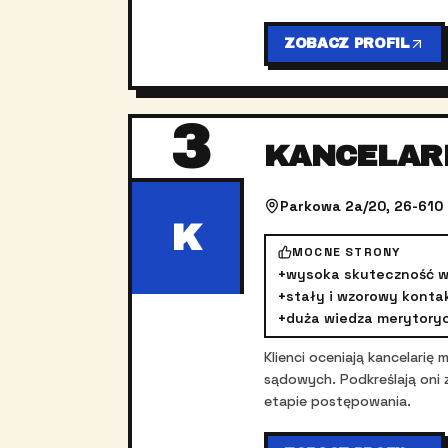
ZOBACZ PROFIL
3
KANCELAR
Parkowa 2a/20, 26-610
K
MOCNE STRONY
+
wysoka skuteczność 
+
stały i wzorowy konta
+
duża wiedza merytory
Klienci oceniają kancelari
sądowych. Podkreślają oni 
etapie postępowania.