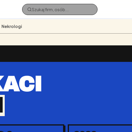
Nekrologi
ACI
M