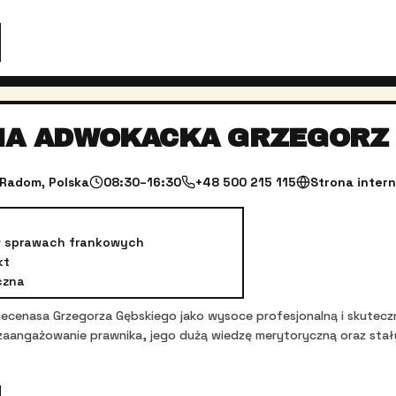
IA ADWOKACKA GRZEGORZ 
 Radom, Polska
08:30–16:30
+48 500 215 115
Strona inter
w sprawach frankowych
kt
czna
ę mecenasa Grzegorza Gębskiego jako wysoce profesjonalną i skute
zaangażowanie prawnika, jego dużą wiedzę merytoryczną oraz stał