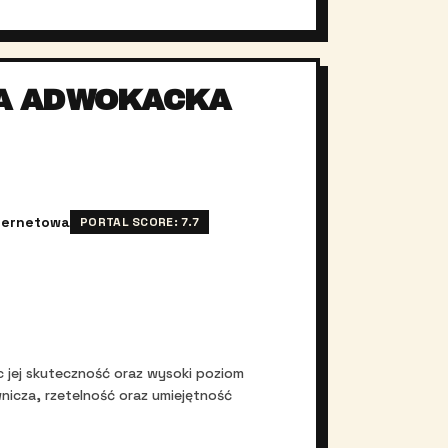
A ADWOKACKA
ternetowa
PORTAL SCORE:
7.7
 jej skuteczność oraz wysoki poziom
icza, rzetelność oraz umiejętność