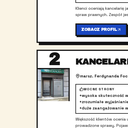
Klienci oceniają kancelari
spraw prawnych. Zespół jes
ZOBACZ PROFIL
2
KANCELAR
marsz. Ferdynanda Foc
MOCNE STRONY
+
wysoka skuteczność 
+
zrozumiałe wyjaśniani
+
duże zaangażowanie w
Większość klientów ocenia
prowadzone sprawy. Pojawia