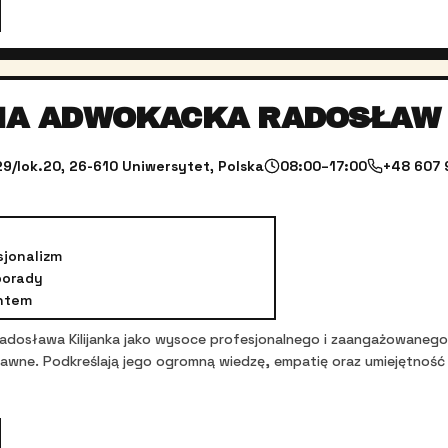
IA ADWOKACKA RADOSŁAW 
/lok.20, 26-610 Uniwersytet, Polska
08:00–17:00
+48 607 
sjonalizm
porady
entem
Radosława Kilijanka jako wysoce profesjonalnego i zaangażowanego 
wne. Podkreślają jego ogromną wiedzę, empatię oraz umiejętność 