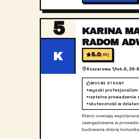
5
KARINA M
RADOM AD
K
5.0
(
45
)
Koszarowa 1/lok.6, 26-
MOCNE STRONY
+
wysoki profesjonalizm
+
rzetelne prowadzenie 
+
skuteczność w działan
Klienci oceniają współprac
zaangażowania w prowadzon
budowania dobrej komunikac