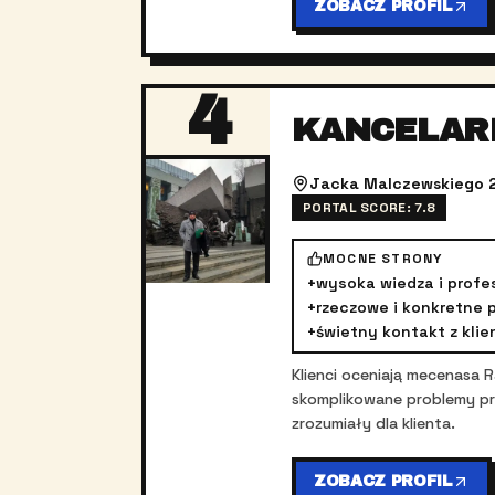
ZOBACZ PROFIL
4
KANCELAR
Jacka Malczewskiego 29
PORTAL SCORE:
7.8
MOCNE STRONY
+
wysoka wiedza i profe
+
rzeczowe i konkretne 
+
świetny kontakt z kli
Klienci oceniają mecenasa 
skomplikowane problemy pra
zrozumiały dla klienta.
ZOBACZ PROFIL