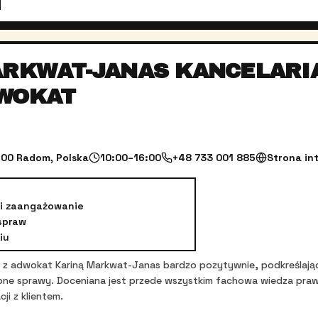
ARKWAT-JANAS KANCELARI
WOKAT
600 Radom, Polska
10:00–16:00
+48 733 001 885
Strona in
 i zaangażowanie
spraw
iu
ę z adwokat Kariną Markwat-Janas bardzo pozytywnie, podkreślając
e sprawy. Doceniana jest przede wszystkim fachowa wiedza prawn
ji z klientem.