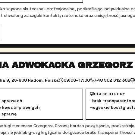
ę jako wysoce skuteczną i profesjonalną, podkreślając indywidualne
t chwalony za szybki kontakt, rzetelność oraz umiejętność jasneg
IA ADWOKACKA GRZEGORZ
ha 9, 26-600 Radom, Polska
09:00–17:00
+48 502 612 308
SŁABE STRONY
w sprawach
–
brak transparentno
e kwestii prawnych
–
wysokie koszty usł
 sprawę
 usługi mecenasa Grzegorza Grzony bardzo pozytywnie, podkreślaj
ją się jednak głosy krytyczne dotyczące braku transparentności 