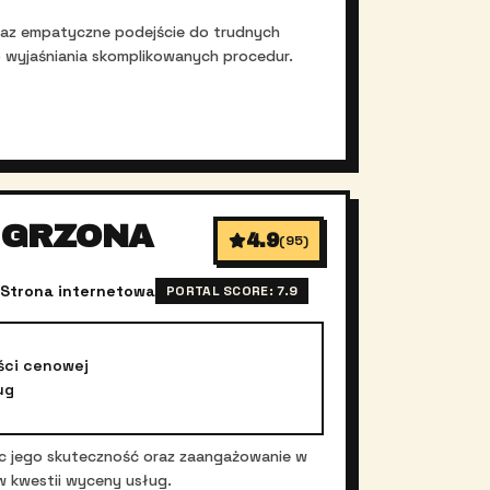
 oraz empatyczne podejście do trudnych
o wyjaśniania skomplikowanych procedur.
 GRZONA
4.9
(
95
)
Strona internetowa
PORTAL SCORE:
7.9
ści cenowej
ug
ąc jego skuteczność oraz zaangażowanie w
w kwestii wyceny usług.