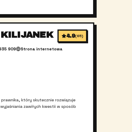
KILIJANEK
4.9
(
65
)
935 909
Strona internetowa
prawnika, który skutecznie rozwiązuje
wyjaśniania zawiłych kwestii w sposób